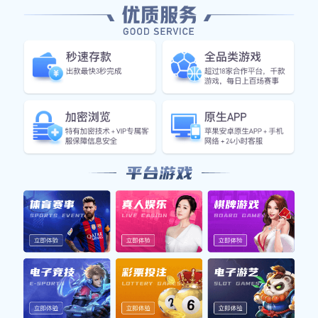
中国血缘足球明星的崛起与影响力探讨
足球明星被换下后的怒火与失落揭示了职业运动员的心理
挣扎与竞争压力
羽毛球意识排行榜揭晓成都羽毛球队荣获第二名的背后故
事
小度足球明星代言费用揭秘及其影响力分析
十七岁时的足球明星如何在青春岁月中追逐梦想与荣耀
越南足球明星因丑闻而蒙羞的名单揭晓引发热议
赛后分析：上海网球队与北京网球队的耐力较量与战术对
决
足球明星在比赛中鞋子被踩掉瞬间真实照片引发热议与关
注