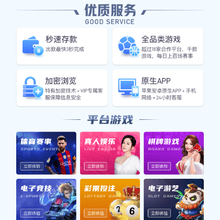
中国血缘足球明星的崛起与影响力探讨
足球明星被换下后的怒火与失落揭示了职业运动员的心理
挣扎与竞争压力
羽毛球意识排行榜揭晓成都羽毛球队荣获第二名的背后故
事
小度足球明星代言费用揭秘及其影响力分析
十七岁时的足球明星如何在青春岁月中追逐梦想与荣耀
越南足球明星因丑闻而蒙羞的名单揭晓引发热议
赛后分析：上海网球队与北京网球队的耐力较量与战术对
决
足球明星在比赛中鞋子被踩掉瞬间真实照片引发热议与关
注