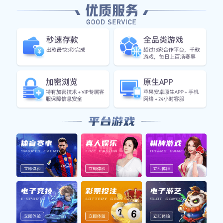
中国血缘足球明星的崛起与影响力探讨
足球明星被换下后的怒火与失落揭示了职业运动员的心理
挣扎与竞争压力
羽毛球意识排行榜揭晓成都羽毛球队荣获第二名的背后故
事
小度足球明星代言费用揭秘及其影响力分析
十七岁时的足球明星如何在青春岁月中追逐梦想与荣耀
越南足球明星因丑闻而蒙羞的名单揭晓引发热议
赛后分析：上海网球队与北京网球队的耐力较量与战术对
决
足球明星在比赛中鞋子被踩掉瞬间真实照片引发热议与关
注