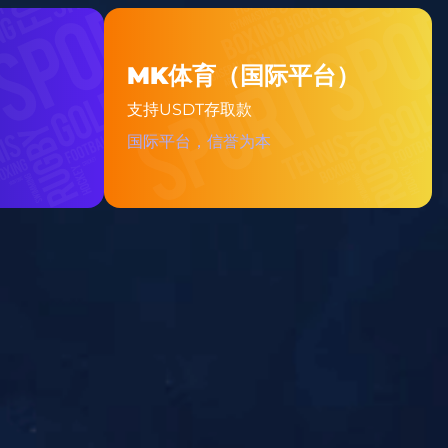
讨
在全球足球运动中的重要性。首先，我们
发展脉络。接着，将重点讨论现行规则的
方面。这些改革不仅提升了比赛的观赏
析这些规则对年轻球员发展的影响，为未
与创新在足球明星联赛中的重要意义，以
世纪末。随着商业化进程的加快，各大俱
成提供了土壤。在这个时期，许多知名球
质但极具吸引力的赛事。
赛逐渐走向国际化。不仅吸引了各国顶级球
时，全球范围内对休闲娱乐需求的增加也