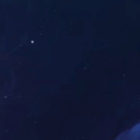
化趋势，也展现了人们对高水平竞技体育
型比赛体系的一部分，这一过程彰显出其