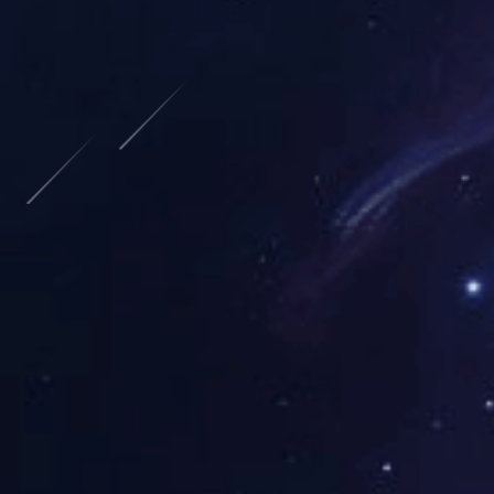
导航
发现优游国际ub8
体育热点
体育明星
集团服务
咨询优游国际