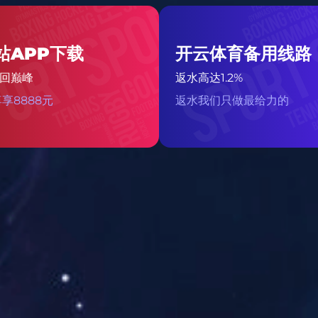
传承足球明星联赛规则的创新与发展探
2025-10-28 15:17:52
本文旨在探讨足球明星联赛规则的创新与发展，分析其
将回顾足球明星联赛的起源及其历史背景，以便了解其
创新之处，包括比赛形式、积分制度以及球员参与度等
性，也促进了各国足球文化的交流。此外，我们还将分
格
来足球人才培养提供新的视角。最后，文章将总结传承
及未来可能的发展方向。
1、足球明星联赛的历史脉络
现
足球明星联赛作为一种新兴赛事，其历史可以追溯到上
乐部开始重视品牌效应和市场营销，这为明星联赛的形
员为了职业生涯的新挑战，纷纷选择参加这种非正式性
进入21世纪后，随着媒体传播技术的发展，足球明星联
员，还有大量赞助商加入，使得赛事规模不断扩大。同
动
催生了更多观众对这类赛事的关注。