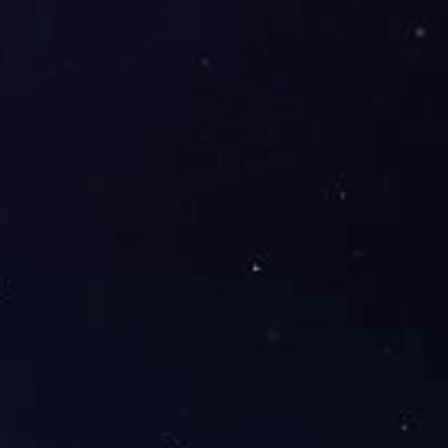
人才涌入职业圈。通过建立完善的人才选
他们能为未来踢出更加精彩激烈的比赛做
两大动力。一方面，要继承优秀传统，使
，引领行业前行方向。从当前所取得成效
机遇和挑战。
激情活力的新型星际联赛。在这一过程
这也必将为广大爱好者奉献出更多精彩瞬