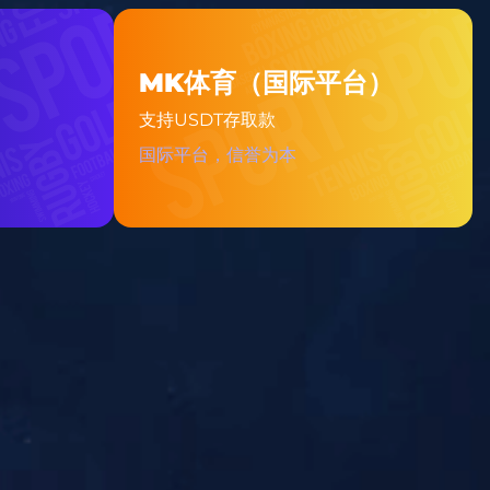
深度剖析与应用探讨
析，探讨其在训练及比赛中的应用。通过
剖析，我们将全面了解武汉排球队如何在
本情况，并从战术布局入手，详细分析其
合作的重要性，以及运动员心理素质对比
方向，为其他队伍提供借鉴。
。在不同对手面前，教练组会根据对方的
攻型对手时，武汉队倾向于增强拦网力
了防守效率，也为反击创造了机会。
须熟悉各自的位置职责与配合方式，这样
分析和实地演练，不断强化球员对于战术