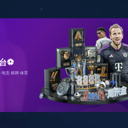
发现优游国际UB8
体育热点
体育明星
集团服务
咨询优游国
体育明星
首页
体育明星