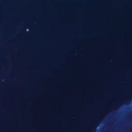
，将理论知识转化为场上的实际表现，以
方面进行了精细化管理。从发球到接发