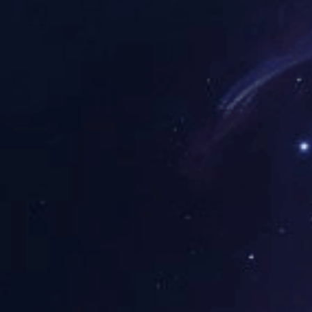
导航
发现优游国际ub8
体育热点
体育明星
集团服务
咨询优游国际