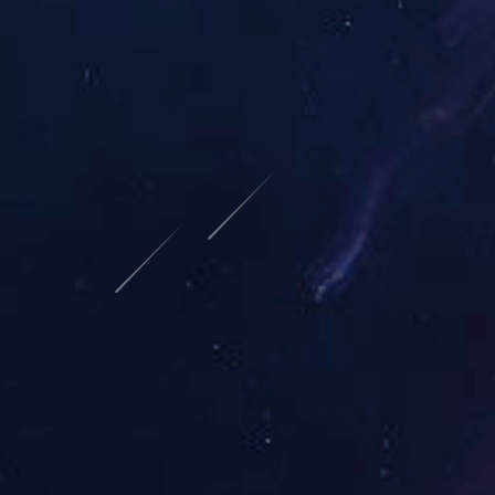
员的心理挣扎与竞争压力
羽毛球意识排行榜揭晓成都羽毛球队荣获第二
的背后故事
小度足球明星代言费用揭秘及其影响力分析
十七岁时的足球明星如何在青春岁月中追逐梦
与荣耀
越南足球明星因丑闻而蒙羞的名单揭晓引发热
赛后分析：上海网球队与北京网球队的耐力较
与战术对决
足球明星在比赛中鞋子被踩掉瞬间真实照片引
热议与关注
足球明星与家人共度退役生活的背后故事与感