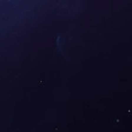
升了武汉排球队在各类赛事中的竞争实
拔的心理素质。武汉排球队对此尤为重视。
法帮助运动员缓解赛前紧张情绪，引导他
动员面对压力时应变能力。这一过程让选
竞技水平。心理辅导不仅关注个人情绪，
。
升了运动员在关键时刻把握机会并逆风翻