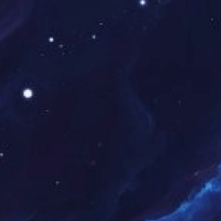
球，再到扣球，每一个环节都经过严格训练，以求达到
采用多样化策略，如跳发、平飞发等，根据不同情况随
接发球同样重要，武汉队强调快速反应和准确判断。通
球的接收能力，让他们能够更自信地处理各种复杂局面
成高效连接，为进攻创造更多机会。
综上所述，技术层面的精细化管理使得武汉排球队能够
提升个体技能打下坚实基础。
3、团队协作的重要性
成功的团队离不开良好的协作机制，而这正是武汉排球
训练中，他们强调相互之间沟通的重要性，通过不断磨
入整体作战方案之中。
除了日常训练外，团队还定期举行团建活动，以增强彼
力和挑战时，这种信任将大大提升他们共同抵御困难的
见解，从而促进创新思考，使得整个团队始终保持活力